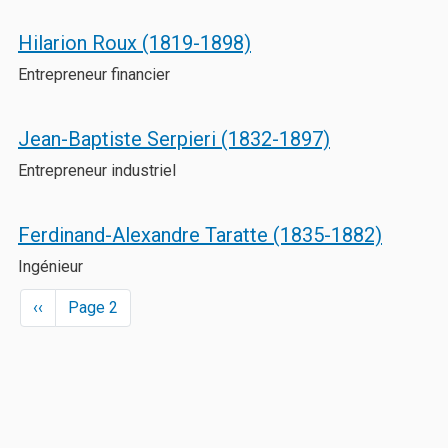
Hilarion Roux (1819-1898)
Entrepreneur financier
Jean-Baptiste Serpieri (1832-1897)
Entrepreneur industriel
Ferdinand-Alexandre Taratte (1835-1882)
Ingénieur
Pagination
Previous page
‹‹
Page 2