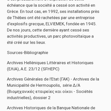
échéance que la société a cessé son activité en
Grèce. En tout cas, en 1992, ses installations près
de Thèbes ont été rachetées par une entreprise
d’explosifs grecque, ELVIEMEK, fondée en 1945.
De nos jours, cette dernière ayant cessé ses
activités productives, un parc photovoltaïque a
été créé sur les lieux.
Sources-Bibliographie
Archives Helléniques Littéraires et Historiques
(
ΕΛΙΑ
), A.E. 23/12 (SFHEPC)
Archives Générales de l’Etat (
ΓΑΚ
) - Archives de la
Municipalité de Hermoupolis, série
Δ
/
Α
(
Βιομηχανικές
εταιρείες
και
οίκοι
- Sociétés
industrielles), dossier 2
Archives Historiques de la Banque Nationale de