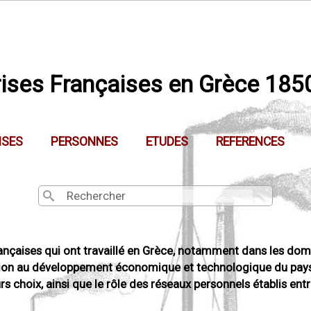
Aller au contenu principal
rises Françaises en Grèce 185
ISES
PERSONNES
ETUDES
REFERENCES
Search
Search
rançaises qui ont travaillé en Grèce, notamment dans les doma
bution au développement économique et technologique du pays d
rs choix, ainsi que le rôle des réseaux personnels établis entr